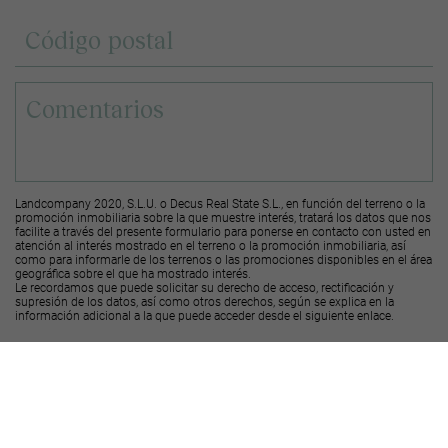
Landcompany 2020, S.L.U. o Decus Real State S.L., en función del terreno o la
promoción inmobiliaria sobre la que muestre interés, tratará los datos que nos
facilite a través del presente formulario para ponerse en contacto con usted en
atención al interés mostrado en el terreno o la promoción inmobiliaria, así
como para informarle de los terrenos o las promociones disponibles en el área
geográfica sobre el que ha mostrado interés.
Le recordamos que puede solicitar su derecho de acceso, rectificación y
supresión de los datos, así como otros derechos, según se explica en la
información adicional a la que puede acceder desde el
siguiente enlace
.
Deseo recibir ofertas y novedades de otras promociones y productos
Landcompany
2020, S.L.U.
Deseo recibir ofertas y novedades de otras promociones y productos
Decus Real
State S.L.