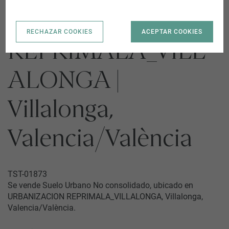
URBANIZACION
RECHAZAR COOKIES
ACEPTAR COOKIES
REPRIMALA_VILL
ALONGA |
Villalonga,
Valencia/València
TST-01873
Se vende Suelo Urbano No consolidado, ubicado en
URBANIZACION REPRIMALA_VILLALONGA, Villalonga,
Valencia/València.