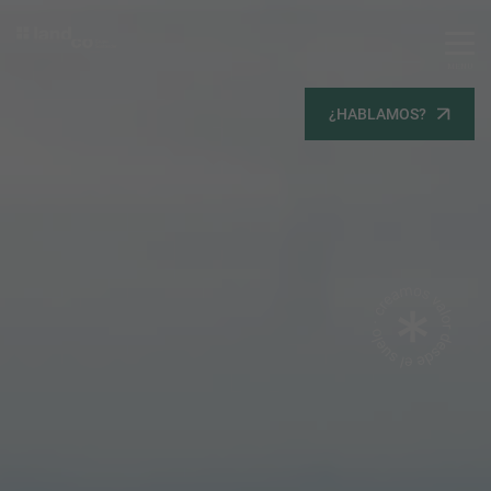
MENU
Servicios
¿HABLAMOS?
Equipo
Todos
Gestión Urbanística
Terrenos
Terrenos
Promoción Inmobiliaria
Viviendas
Noticias
Contacta