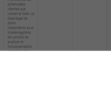
potenciales
clientes que
visitan la Web. La
base legal de
dicho
tratamiento es el
interés legítimo
de LandCo de
analizar el
funcionamiento
operativo de la
Web y asegurar
su correcto
funcionamiento.
El interesado garantiza que los datos que facilita a través
de la Web son verdaderos, exactos, completos y están
actualizados. En el caso de que, el interesado proporcione
datos de terceros, reconoce y manifiesta contar con el
consentimiento de los terceros para proporcionar al
responsable de tratamiento sus datos y se compromete a
trasladar la información de esta Política de Privacidad,