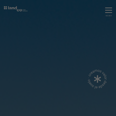
MENU
Servicios
Equipo
Todos
Gestión Urbanística
Terrenos
Terrenos
Promoción Inmobiliaria
Viviendas
Noticias
Contacta