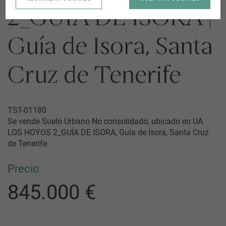
2_GUÍA DE ISORA |
Guía de Isora, Santa
Cruz de Tenerife
TST-01180
Se vende Suelo Urbano No consolidado, ubicado en UA
LOS HOYOS 2_GUÍA DE ISORA, Guía de Isora, Santa Cruz
de Tenerife.
Precio
845.000 €