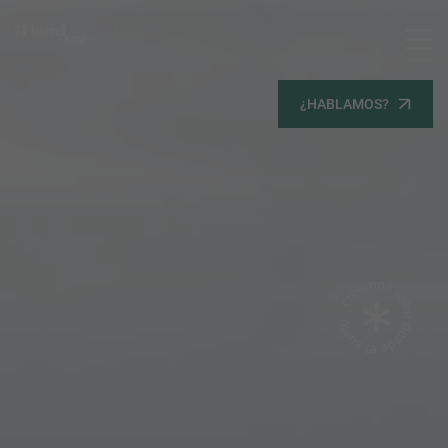
MENU
Servicios
¿HABLAMOS?
Equipo
Todos
Gestión Urbanística
Terrenos
Terrenos
Promoción Inmobiliaria
Viviendas
Noticias
Contacta