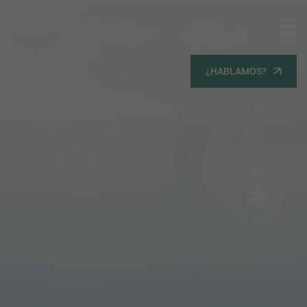
MENU
Servicios
¿HABLAMOS?
Equipo
Todos
Gestión Urbanística
Terrenos
Terrenos
Promoción Inmobiliaria
Viviendas
Noticias
Contacta