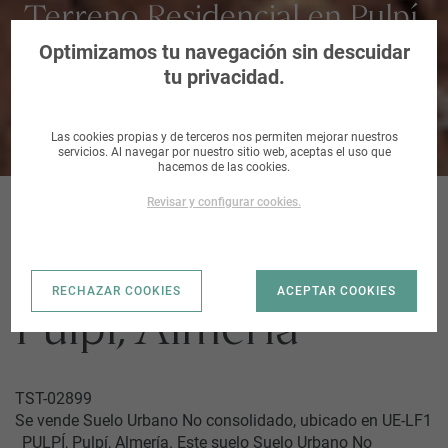
Terreno Residencial en Pulpí,
Almería
Optimizamos tu navegación sin descuidar
tu privacidad.
Las cookies propias y de terceros nos permiten mejorar nuestros
servicios. Al navegar por nuestro sitio web, aceptas el uso que
hacemos de las cookies.
Revisar y configurar cookies.
UE-LF1 _PULPÍ |
RECHAZAR COOKIES
ACEPTAR COOKIES
Pulpí, Almería
TST-02899
Se vende Suelo Urbano No consolidado, ubicado en UE-LF1
_PULPÍ, Pulpí, Almería. Este suelo Suelo Urbano No