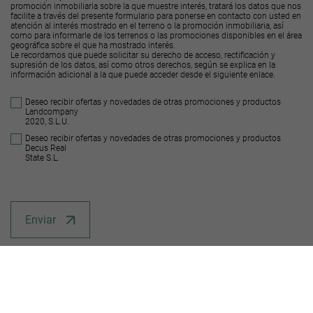
promoción inmobiliaria sobre la que muestre interés, tratará los datos que nos
facilite a través del presente formulario para ponerse en contacto con usted en
atención al interés mostrado en el terreno o la promoción inmobiliaria, así
como para informarle de los terrenos o las promociones disponibles en el área
geográfica sobre el que ha mostrado interés.
Le recordamos que puede solicitar su derecho de acceso, rectificación y
supresión de los datos, así como otros derechos, según se explica en la
información adicional a la que puede acceder desde el
siguiente enlace
.
Deseo recibir ofertas y novedades de otras promociones y productos
Landcompany
2020, S.L.U.
Deseo recibir ofertas y novedades de otras promociones y productos
Decus Real
State S.L.
Enviar