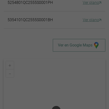
5254801QC2555S0001PH
Ver plano
5354101QC2555S0001BH
Ver plano
Ver en Google Maps
+
–