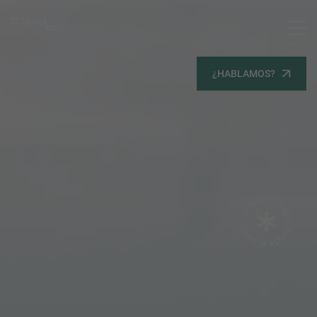
MENU
Servicios
¿HABLAMOS?
Equipo
Todos
Gestión Urbanística
Terrenos
Terrenos
Promoción Inmobiliaria
Viviendas
Noticias
Contacta