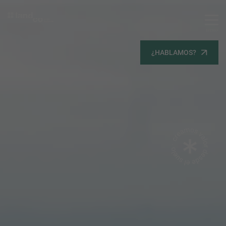
MENU
Servicios
¿HABLAMOS?
Equipo
Todos
Gestión Urbanística
Terrenos
Terrenos
Promoción Inmobiliaria
Viviendas
Noticias
Contacta