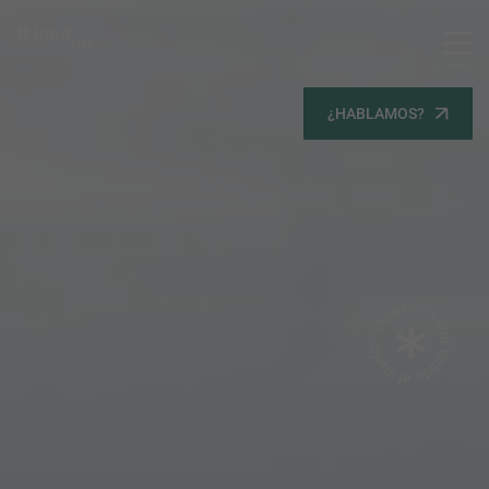
MENU
Servicios
¿HABLAMOS?
Equipo
Todos
Gestión Urbanística
Terrenos
Terrenos
Promoción Inmobiliaria
Viviendas
Noticias
Contacta