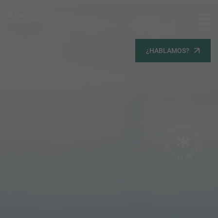
MENU
Servicios
¿HABLAMOS?
Equipo
Todos
Gestión Urbanística
Terrenos
Terrenos
Promoción Inmobiliaria
Viviendas
Noticias
Contacta