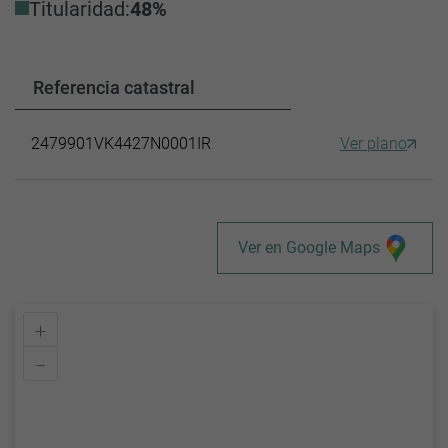
Titularidad:
48%
Referencia catastral
2479901VK4427N0001IR
Ver plano
Ver en Google Maps
+
–