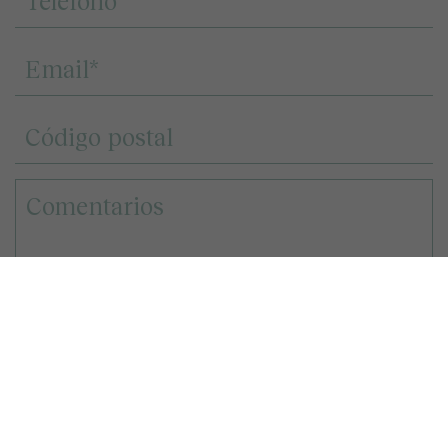
Landcompany 2020, S.L.U. o Decus Real State S.L., en función del terreno o la
promoción inmobiliaria sobre la que muestre interés, tratará los datos que nos
facilite a través del presente formulario para ponerse en contacto con usted en
atención al interés mostrado en el terreno o la promoción inmobiliaria, así
como para informarle de los terrenos o las promociones disponibles en el área
geográfica sobre el que ha mostrado interés.
Le recordamos que puede solicitar su derecho de acceso, rectificación y
supresión de los datos, así como otros derechos, según se explica en la
información adicional a la que puede acceder desde el
siguiente enlace
.