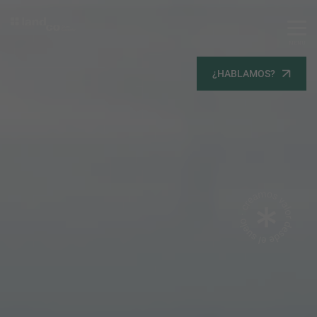
MENU
Servicios
¿HABLAMOS?
Equipo
Todos
Gestión Urbanística
Terrenos
Terrenos
Promoción Inmobiliaria
Viviendas
Noticias
Contacta