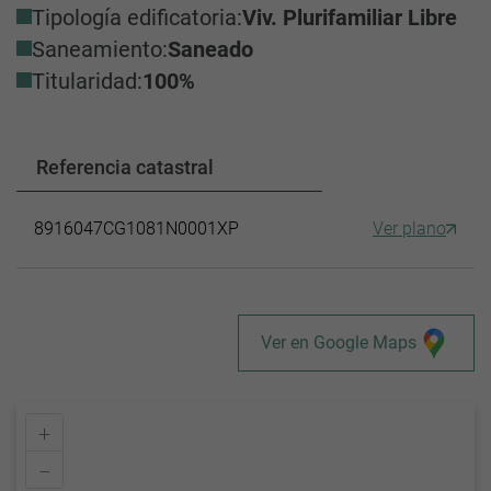
Tipología edificatoria:
Viv. Plurifamiliar Libre
Saneamiento:
Saneado
Titularidad:
100%
Referencia catastral
8916047CG1081N0001XP
Ver plano
Ver en Google Maps
+
–