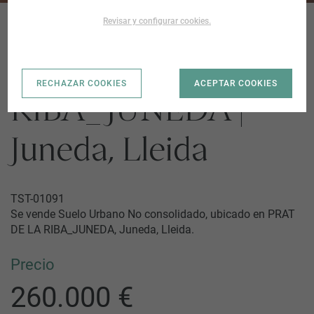
Revisar y configurar cookies.
PRAT DE LA
RECHAZAR COOKIES
ACEPTAR COOKIES
RIBA_JUNEDA |
Juneda, Lleida
TST-01091
Se vende Suelo Urbano No consolidado, ubicado en PRAT
DE LA RIBA_JUNEDA, Juneda, Lleida.
Precio
260.000 €