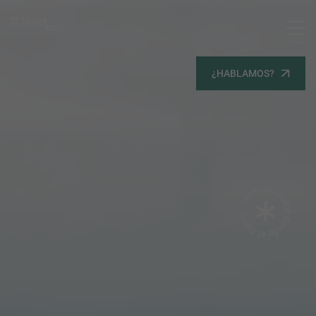
MENU
Servicios
¿HABLAMOS?
Equipo
Todos
Gestión Urbanística
Terrenos
Terrenos
Promoción Inmobiliaria
Viviendas
Noticias
Contacta