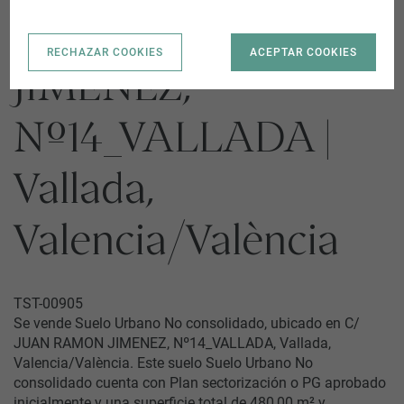
C/ JUAN RAMON
RECHAZAR COOKIES
ACEPTAR COOKIES
JIMENEZ,
Nº14_VALLADA |
Vallada,
Valencia/València
TST-00905
Se vende Suelo Urbano No consolidado, ubicado en C/
JUAN RAMON JIMENEZ, Nº14_VALLADA, Vallada,
Valencia/València. Este suelo Suelo Urbano No
consolidado cuenta con Plan sectorización o PG aprobado
inicialmente y una superficie total de 480,00 m² y