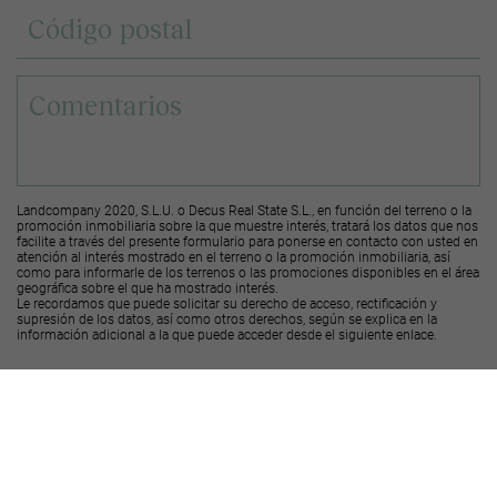
Landcompany 2020, S.L.U. o Decus Real State S.L., en función del terreno o la
promoción inmobiliaria sobre la que muestre interés, tratará los datos que nos
facilite a través del presente formulario para ponerse en contacto con usted en
atención al interés mostrado en el terreno o la promoción inmobiliaria, así
como para informarle de los terrenos o las promociones disponibles en el área
geográfica sobre el que ha mostrado interés.
Le recordamos que puede solicitar su derecho de acceso, rectificación y
supresión de los datos, así como otros derechos, según se explica en la
información adicional a la que puede acceder desde el
siguiente enlace
.
Deseo recibir ofertas y novedades de otras promociones y productos
Landcompany
2020, S.L.U.
Deseo recibir ofertas y novedades de otras promociones y productos
Decus Real
State S.L.