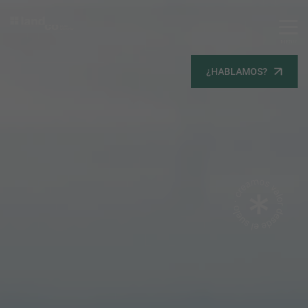
MENU
Servicios
¿HABLAMOS?
Equipo
Todos
Gestión Urbanística
Terrenos
Terrenos
Promoción Inmobiliaria
Viviendas
Noticias
Contacta