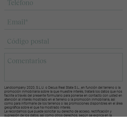
Landcompany 2020, S.L.U. o Decus Real State S.L., en función del terreno o la
promoción inmobiliaria sobre la que muestre interés, tratará los datos que nos
facilite a través del presente formulario para ponerse en contacto con usted en
atención al interés mostrado en el terreno o la promoción inmobiliaria, así
como para informarle de los terrenos o las promociones disponibles en el área
geográfica sobre el que ha mostrado interés.
Le recordamos que puede solicitar su derecho de acceso, rectificación y
supresión de los datos, así como otros derechos, según se explica en la
información adicional a la que puede acceder desde el
siguiente enlace
.