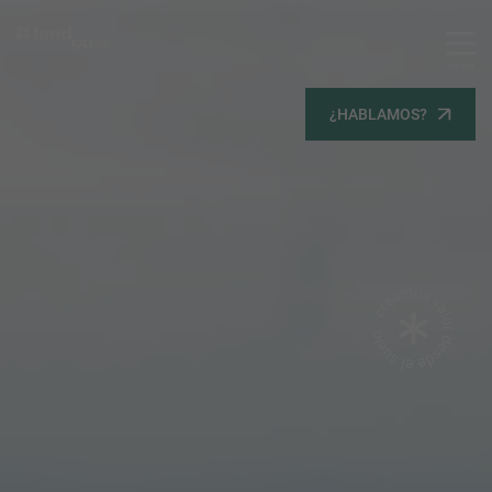
MENU
Servicios
¿HABLAMOS?
Equipo
Todos
Gestión Urbanística
Terrenos
Terrenos
Promoción Inmobiliaria
Viviendas
Noticias
Contacta