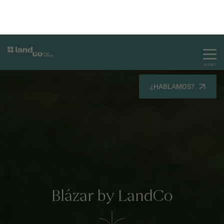
Blázar by LandCo
Optimizamos tu navegación sin descuidar
tu privacidad.