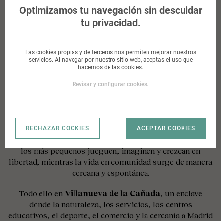
una forma más tranquila, más natural, más tuya.
Aquí, el exterior no es un complemento: forma parte de la
vivienda. Los
jardines privados
se convierten en ese
lugar donde desayunar al sol, compartir una comida al
aire libre, leer en silencio o dejar que la tarde se alargue
sin prisa. Un espacio pensado para disfrutar de lo
cotidiano con otra calma, rodeado de luz, privacidad y
bienestar.
Las
zonas comunes
amplían esa forma de vivir. La
piscina con solárium
invita a desconectar, refrescarse
y disfrutar del buen tiempo en un entorno cuidado. El
área infantil al aire libre
crea un lugar propio para que
los más pequeños jueguen, imaginen y crezcan en
libertad, mientras la vida en comunidad surge de manera
cercana y espontánea.
Todo ello en
Villanueva de la Cañada
, un enclave
donde la naturaleza, los servicios, los centros
educativos, el deporte, el comercio y la cercanía a Madrid