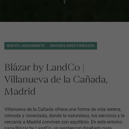
Las cookies propias y de terceros nos permiten mejorar nuestros
servicios. Al navegar por nuestro sitio web, aceptas el uso que
hacemos de las cookies.
Revisar y configurar cookies.
NUEVO LANZAMIENTO
UNIFAMILIARES PAREADOS
RECHAZAR COOKIES
ACEPTAR COOKIES
Blázar by LandCo |
Villanueva de la Cañada,
Madrid
Villanueva de la Cañada ofrece una forma de vida serena,
cómoda y conectada, donde la naturaleza, los servicios y la
cercanía a Madrid conviven con equilibrio. En este entorno
nace Blázar by LandCo, un residencial diseñado para