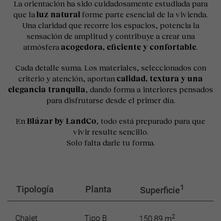
La orientación ha sido cuidadosamente estudiada para
que la
luz natural
forme parte esencial de la vivienda.
Una claridad que recorre los espacios, potencia la
sensación de amplitud y contribuye a crear una
atmósfera
acogedora, eficiente y confortable
.
Cada detalle suma. Los materiales, seleccionados con
criterio y atención, aportan
calidad, textura y una
elegancia tranquila
, dando forma a interiores pensados
para disfrutarse desde el primer día.
En
Blázar by LandCo
, todo está preparado para que
vivir resulte sencillo.
Solo falta darle tu forma.
1
Tipología
Planta
Superficie
2
Chalet
Tipo B
7
150,89 m