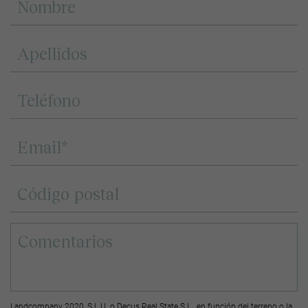
Landcompany 2020, S.L.U. o Decus Real State S.L., en función del terreno o la