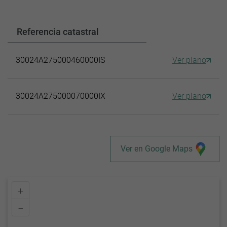
Referencia catastral
30024A275000460000IS
Ver plano
30024A275000070000IX
Ver plano
Ver en Google Maps
+
–