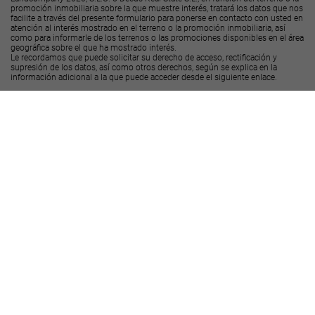
promoción inmobiliaria sobre la que muestre interés, tratará los datos que nos
facilite a través del presente formulario para ponerse en contacto con usted en
atención al interés mostrado en el terreno o la promoción inmobiliaria, así
como para informarle de los terrenos o las promociones disponibles en el área
geográfica sobre el que ha mostrado interés.
Le recordamos que puede solicitar su derecho de acceso, rectificación y
supresión de los datos, así como otros derechos, según se explica en la
información adicional a la que puede acceder desde el
siguiente enlace
.
Deseo recibir ofertas y novedades de otras promociones y productos
Landcompany
2020, S.L.U.
Deseo recibir ofertas y novedades de otras promociones y productos
Decus Real
State S.L.
Enviar