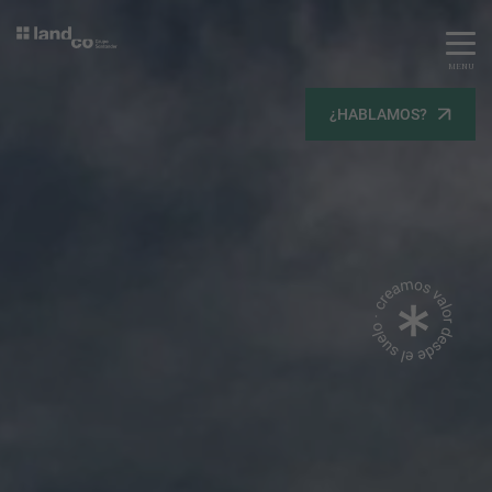
MENU
Servicios
¿HABLAMOS?
Equipo
Todos
Gestión Urbanística
Terrenos
Terrenos
Promoción Inmobiliaria
Viviendas
Noticias
Contacta