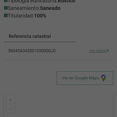
Tipología edificatoria:
Rústico
Saneamiento:
Saneado
Titularidad:
100%
Referencia catastral
36043A043001030000JD
Ver plano
Ver en Google Maps
+
–