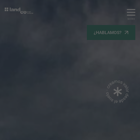
MENU
Servicios
¿HABLAMOS?
Equipo
Todos
Gestión Urbanística
Terrenos
Terrenos
Promoción Inmobiliaria
Viviendas
Noticias
Contacta