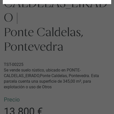
CALDELAS_EIRAD
O |
Ponte Caldelas,
Pontevedra
TST-00225
Se vende suelo rústico, ubicado en PONTE-
CALDELAS_EIRADO,Ponte Caldelas, Pontevedra. Esta
parcela cuenta una superficie de 345,00 m², para
explotación o uso de Otros
Precio
13.800 €