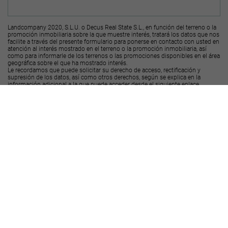
Landcompany 2020, S.L.U. o Decus Real State S.L., en función del terreno o la
promoción inmobiliaria sobre la que muestre interés, tratará los datos que nos
facilite a través del presente formulario para ponerse en contacto con usted en
atención al interés mostrado en el terreno o la promoción inmobiliaria, así
como para informarle de los terrenos o las promociones disponibles en el área
geográfica sobre el que ha mostrado interés.
Le recordamos que puede solicitar su derecho de acceso, rectificación y
supresión de los datos, así como otros derechos, según se explica en la
información adicional a la que puede acceder desde el
siguiente enlace
.
Deseo recibir ofertas y novedades de otras promociones y productos
Landcompany
2020, S.L.U.
Deseo recibir ofertas y novedades de otras promociones y productos
Decus Real
State S.L.
Enviar