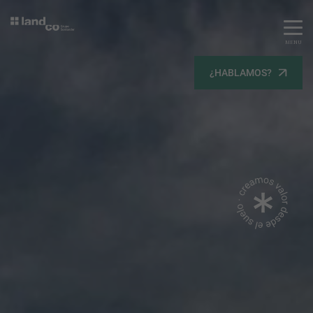
MENU
Servicios
¿HABLAMOS?
Equipo
Todos
Gestión Urbanística
Terrenos
Terrenos
Promoción Inmobiliaria
Viviendas
Noticias
Contacta