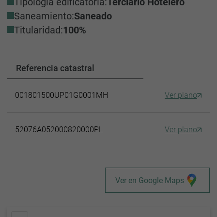
Tipología edificatoria:
Terciario Hotelero
Saneamiento:
Saneado
Titularidad:
100%
Referencia catastral
001801500UP01G0001MH
Ver plano
52076A052000820000PL
Ver plano
Ver en Google Maps