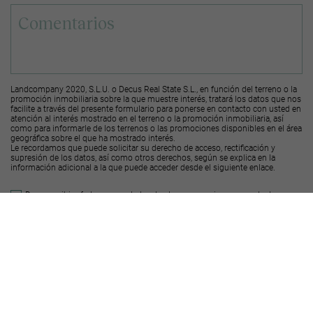
Landcompany 2020, S.L.U. o Decus Real State S.L., en función del terreno o la
promoción inmobiliaria sobre la que muestre interés, tratará los datos que nos
facilite a través del presente formulario para ponerse en contacto con usted en
atención al interés mostrado en el terreno o la promoción inmobiliaria, así
como para informarle de los terrenos o las promociones disponibles en el área
geográfica sobre el que ha mostrado interés.
Le recordamos que puede solicitar su derecho de acceso, rectificación y
supresión de los datos, así como otros derechos, según se explica en la
información adicional a la que puede acceder desde el
siguiente enlace
.
Deseo recibir ofertas y novedades de otras promociones y productos
Landcompany
2020, S.L.U.
Deseo recibir ofertas y novedades de otras promociones y productos
Decus Real
State S.L.
Enviar