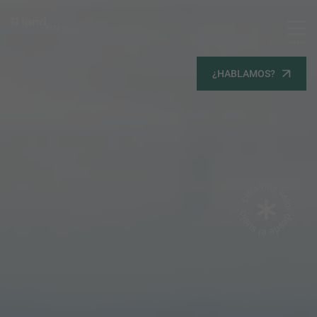
MENU
Servicios
¿HABLAMOS?
Equipo
Todos
Gestión Urbanística
Terrenos
Terrenos
Promoción Inmobiliaria
Viviendas
Noticias
Contacta