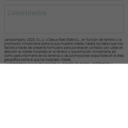
Landcompany 2020, S.L.U. o Decus Real State S.L., en función del terreno o la
promoción inmobiliaria sobre la que muestre interés, tratará los datos que nos
facilite a través del presente formulario para ponerse en contacto con usted en
atención al interés mostrado en el terreno o la promoción inmobiliaria, así
como para informarle de los terrenos o las promociones disponibles en el área
geográfica sobre el que ha mostrado interés.
Le recordamos que puede solicitar su derecho de acceso, rectificación y
supresión de los datos, así como otros derechos, según se explica en la
información adicional a la que puede acceder desde el
siguiente enlace
.
Deseo recibir ofertas y novedades de otras promociones y productos
Landcompany
2020, S.L.U.
Deseo recibir ofertas y novedades de otras promociones y productos
Decus Real
State S.L.