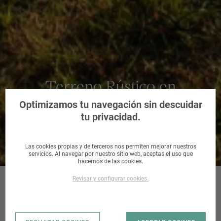
Terreno Rústico en
Villafranca del Bierzo, León
Optimizamos tu navegación sin descuidar
tu privacidad.
Las cookies propias y de terceros nos permiten mejorar nuestros
servicios. Al navegar por nuestro sitio web, aceptas el uso que
hacemos de las cookies.
Revisar y configurar cookies.
VILLAFRANCA