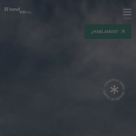
MENU
Servicios
¿HABLAMOS?
Equipo
Todos
Gestión Urbanística
Terrenos
Terrenos
Promoción Inmobiliaria
Viviendas
Noticias
Contacta