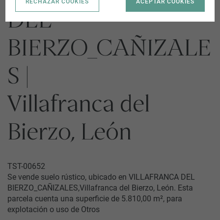
RECHAZAR COOKIES
ACEPTAR COOKIES
DEL
BIERZO_CAÑIZALE
S |
Villafranca del
Bierzo, León
TST-00652
Se vende suelo rústico, ubicado en VILLAFRANCA DEL
BIERZO_CAÑIZALES,Villafranca del Bierzo, León. Esta
parcela cuenta una superficie de 5.810,00 m², para
explotación o uso de Otros