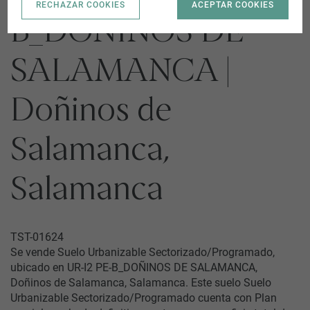
RECHAZAR COOKIES
ACEPTAR COOKIES
B_DOÑINOS DE
SALAMANCA |
Doñinos de
Salamanca,
Salamanca
TST-01624
Se vende Suelo Urbanizable Sectorizado/Programado,
ubicado en UR-I2 PE-B_DOÑINOS DE SALAMANCA,
Doñinos de Salamanca, Salamanca. Este suelo Suelo
Urbanizable Sectorizado/Programado cuenta con Plan