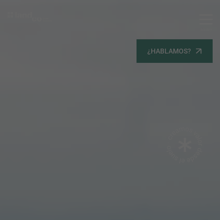
MENU
Servicios
¿HABLAMOS?
Equipo
Todos
Gestión Urbanística
Terrenos
Terrenos
Promoción Inmobiliaria
Viviendas
Noticias
Contacta