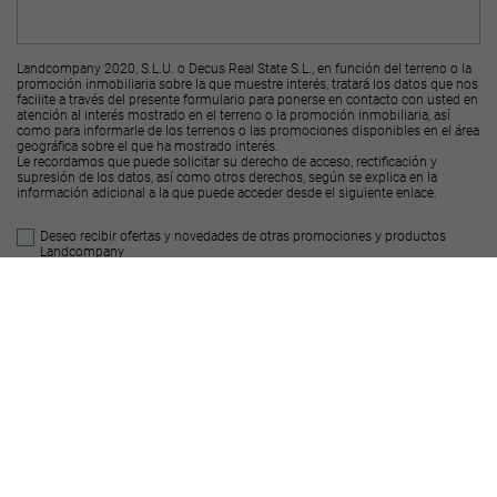
Landcompany 2020, S.L.U. o Decus Real State S.L., en función del terreno o la
promoción inmobiliaria sobre la que muestre interés, tratará los datos que nos
facilite a través del presente formulario para ponerse en contacto con usted en
atención al interés mostrado en el terreno o la promoción inmobiliaria, así
como para informarle de los terrenos o las promociones disponibles en el área
geográfica sobre el que ha mostrado interés.
Le recordamos que puede solicitar su derecho de acceso, rectificación y
supresión de los datos, así como otros derechos, según se explica en la
información adicional a la que puede acceder desde el
siguiente enlace
.
Deseo recibir ofertas y novedades de otras promociones y productos
Landcompany
2020, S.L.U.
Deseo recibir ofertas y novedades de otras promociones y productos
Decus Real
State S.L.
Enviar