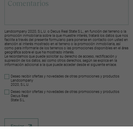
Landcompany 2020, S.L.U. o Decus Real State S.L., en función del terreno o la
promoción inmobiliaria sobre la que muestre interés, tratará los datos que nos
facilite a través del presente formulario para ponerse en contacto con usted en
atención al interés mostrado en el terreno o la promoción inmobiliaria, así
como para informarle de los terrenos o las promociones disponibles en el área
geográfica sobre el que ha mostrado interés.
Le recordamos que puede solicitar su derecho de acceso, rectificación y
supresión de los datos, así como otros derechos, según se explica en la
información adicional a la que puede acceder desde el
siguiente enlace
.
Deseo recibir ofertas y novedades de otras promociones y productos
Landcompany
2020, S.L.U.
Deseo recibir ofertas y novedades de otras promociones y productos
Decus Real
State S.L.
Enviar