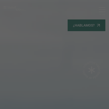
MENU
Servicios
¿HABLAMOS?
Equipo
Todos
Gestión Urbanística
Terrenos
Terrenos
Promoción Inmobiliaria
Viviendas
Noticias
Contacta