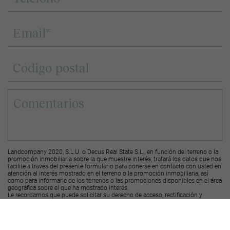
Landcompany 2020, S.L.U. o Decus Real State S.L., en función del terreno o la
promoción inmobiliaria sobre la que muestre interés, tratará los datos que nos
facilite a través del presente formulario para ponerse en contacto con usted en
atención al interés mostrado en el terreno o la promoción inmobiliaria, así
como para informarle de los terrenos o las promociones disponibles en el área
geográfica sobre el que ha mostrado interés.
Le recordamos que puede solicitar su derecho de acceso, rectificación y
supresión de los datos, así como otros derechos, según se explica en la
información adicional a la que puede acceder desde el
siguiente enlace
.
Deseo recibir ofertas y novedades de otras promociones y productos