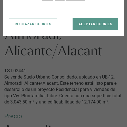
UE-12 |
RECHAZAR COOKIES
ACEPTAR COOKIES
Almoradi,
Alicante/Alacant
TST-02441
Se vende Suelo Urbano Consolidado, ubicado en UE-12,
Almoradi, Alicante/Alacant. Este terreno está listo para el
desarrollo de un proyecto Residencial para viviendas de
tipo Viv. Plurifamiliar Libre. Cuenta con una superficie total
de 3.043,50 m² y una edificabilidad de 12.174,00 m².
Precio