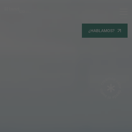
MENU
Servicios
¿HABLAMOS?
Equipo
Todos
Gestión Urbanística
Terrenos
Terrenos
Promoción Inmobiliaria
Viviendas
Noticias
Contacta