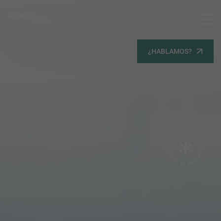
MENU
Servicios
¿HABLAMOS?
Equipo
Todos
Gestión Urbanística
Terrenos
Terrenos
Promoción Inmobiliaria
Viviendas
Noticias
Contacta