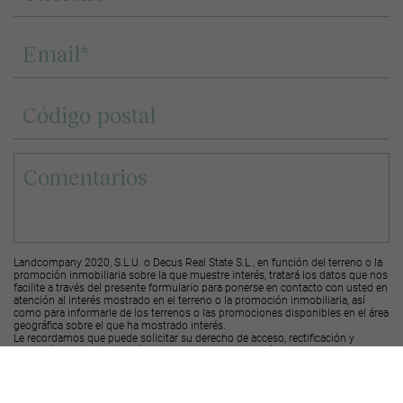
Landcompany 2020, S.L.U. o Decus Real State S.L., en función del terreno o la
promoción inmobiliaria sobre la que muestre interés, tratará los datos que nos
facilite a través del presente formulario para ponerse en contacto con usted en
atención al interés mostrado en el terreno o la promoción inmobiliaria, así
como para informarle de los terrenos o las promociones disponibles en el área
geográfica sobre el que ha mostrado interés.
Le recordamos que puede solicitar su derecho de acceso, rectificación y
supresión de los datos, así como otros derechos, según se explica en la
información adicional a la que puede acceder desde el
siguiente enlace
.
Deseo recibir ofertas y novedades de otras promociones y productos