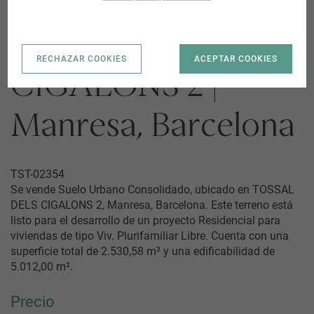
TOSSAL DELS
RECHAZAR COOKIES
ACEPTAR COOKIES
CIGALONS 2 |
Manresa, Barcelona
TST-02354
Se vende Suelo Urbano Consolidado, ubicado en TOSSAL
DELS CIGALONS 2, Manresa, Barcelona. Este terreno está
listo para el desarrollo de un proyecto Residencial para
viviendas de tipo Viv. Plurifamiliar Libre. Cuenta con una
superficie total de 2.530,58 m² y una edificabilidad de
5.012,00 m².
Precio