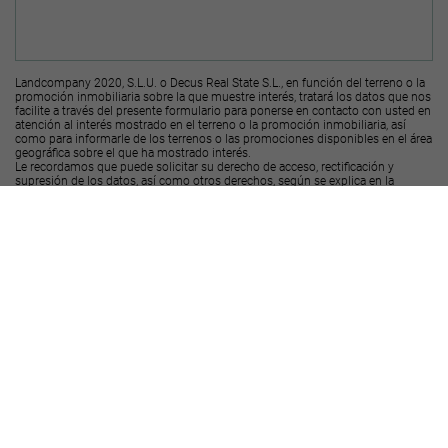
Landcompany 2020, S.L.U. o Decus Real State S.L., en función del terreno o la
promoción inmobiliaria sobre la que muestre interés, tratará los datos que nos
facilite a través del presente formulario para ponerse en contacto con usted en
atención al interés mostrado en el terreno o la promoción inmobiliaria, así
como para informarle de los terrenos o las promociones disponibles en el área
geográfica sobre el que ha mostrado interés.
Le recordamos que puede solicitar su derecho de acceso, rectificación y
supresión de los datos, así como otros derechos, según se explica en la
información adicional a la que puede acceder desde el
siguiente enlace
.
Deseo recibir ofertas y novedades de otras promociones y productos
Landcompany
2020, S.L.U.
Deseo recibir ofertas y novedades de otras promociones y productos
Decus Real
State S.L.
Enviar