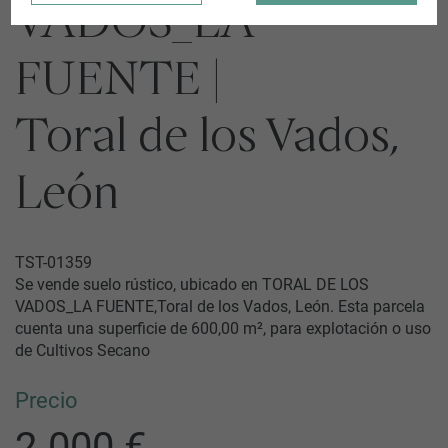
VADOS_LA
FUENTE |
Toral de los Vados,
León
TST-01359
Se vende suelo rústico, ubicado en TORAL DE LOS
VADOS_LA FUENTE,Toral de los Vados, León. Esta parcela
cuenta una superficie de 600,00 m², para explotación o uso
de Cultivos Secano
Precio
2.000 €