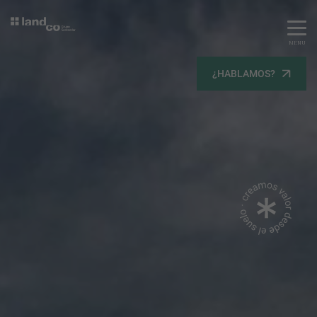
MENU
Servicios
¿HABLAMOS?
Equipo
Todos
Gestión Urbanística
Terrenos
Terrenos
Promoción Inmobiliaria
Viviendas
Noticias
Contacta