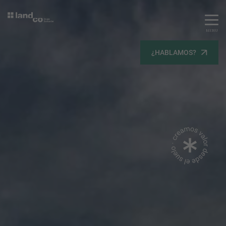
MENU
Servicios
¿HABLAMOS?
Equipo
Todos
Gestión Urbanística
Terrenos
Terrenos
Promoción Inmobiliaria
Viviendas
Noticias
Contacta