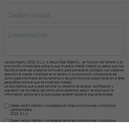
Landcompany 2020, S.L.U. o Decus Real State S.L., en función del terreno o la
promoción inmobiliaria sobre la que muestre interés, tratará los datos que nos
facilite a través del presente formulario para ponerse en contacto con usted en
atención al interés mostrado en el terreno o la promoción inmobiliaria, así
como para informarle de los terrenos o las promociones disponibles en el área
geográfica sobre el que ha mostrado interés.
Le recordamos que puede solicitar su derecho de acceso, rectificación y
supresión de los datos, así como otros derechos, según se explica en la
información adicional a la que puede acceder desde el
siguiente enlace
.
Deseo recibir ofertas y novedades de otras promociones y productos
Landcompany
2020, S.L.U.
Deseo recibir ofertas y novedades de otras promociones y productos
Decus Real
State S.L.