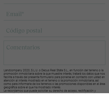
Landcompany 2020, S.L.U. o Decus Real State S.L., en función del terreno o la
promoción inmobiliaria sobre la que muestre interés, tratará los datos que nos
facilite a través del presente formulario para ponerse en contacto con usted en
atención al interés mostrado en el terreno o la promoción inmobiliaria, así
como para informarle de los terrenos o las promociones disponibles en el área
geográfica sobre el que ha mostrado interés.
Le recordamos que puede solicitar su derecho de acceso, rectificación y
supresión de los datos, así como otros derechos, según se explica en la
información adicional a la que puede acceder desde el
siguiente enlace
.
Deseo recibir ofertas y novedades de otras promociones y productos