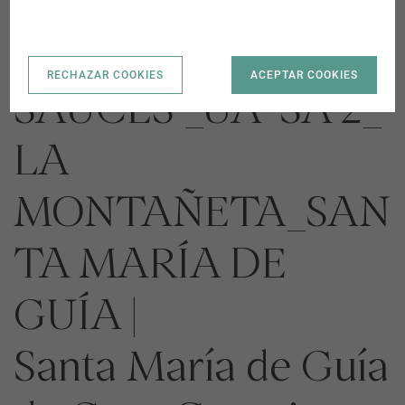
SUSO R-2 LOS
RECHAZAR COOKIES
ACEPTAR COOKIES
SAUCES _UA-SA 2_
LA
MONTAÑETA_SAN
TA MARÍA DE
GUÍA |
Santa María de Guía