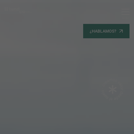
MENU
Servicios
¿HABLAMOS?
Equipo
Todos
Gestión Urbanística
Terrenos
Terrenos
Promoción Inmobiliaria
Viviendas
Noticias
Contacta