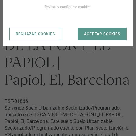
Revisar y configurar cookies.
SUD CA N'ESTEVE
RECHAZAR COOKIES
ACEPTAR COOKIES
DE LA FONT_EL
PAPIOL |
Papiol, El, Barcelona
TST-01866
Se vende Suelo Urbanizable Sectorizado/Programado,
ubicado en SUD CA N'ESTEVE DE LA FONT_EL PAPIOL,
Papiol, El, Barcelona. Este suelo Suelo Urbanizable
Sectorizado/Programado cuenta con Plan sectorización o
PG aprobado definitivamente y una superficie total de