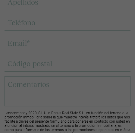
Landcompany 2020, S.L.U. o Decus Real State S.L., en función del terreno o la
promoción inmobiliaria sobre la que muestre interés, tratará los datos que nos
facilite a través del presente formulario para ponerse en contacto con usted en
atención al interés mostrado en el terreno o la promoción inmobiliaria, así
como para informarle de los terrenos o las promociones disponibles en el área
geográfica sobre el que ha mostrado interés.