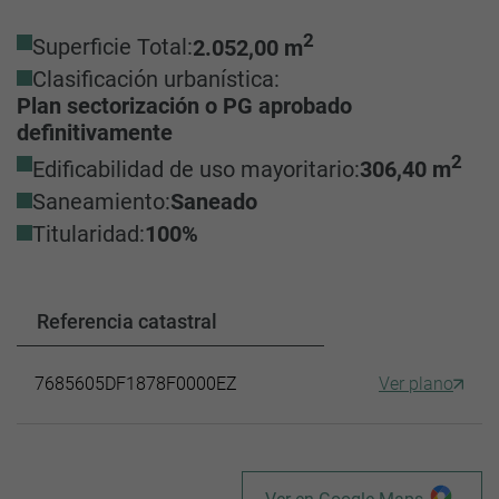
2
Superficie Total:
2.052,00 m
Clasificación urbanística:
Plan sectorización o PG aprobado
definitivamente
2
Edificabilidad de uso mayoritario:
306,40 m
Saneamiento:
Saneado
Titularidad:
100%
Referencia catastral
7685605DF1878F0000EZ
Ver plano