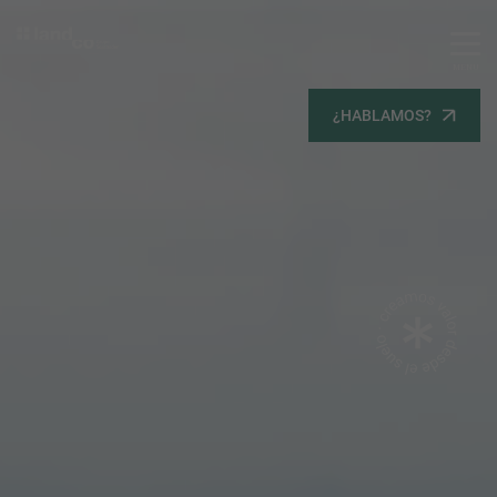
MENU
Servicios
¿HABLAMOS?
Equipo
Todos
Gestión Urbanística
Terrenos
Terrenos
Promoción Inmobiliaria
Viviendas
Noticias
Contacta