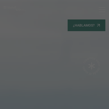
MENU
Servicios
¿HABLAMOS?
Equipo
Todos
Gestión Urbanística
Terrenos
Terrenos
Promoción Inmobiliaria
Viviendas
Noticias
Contacta