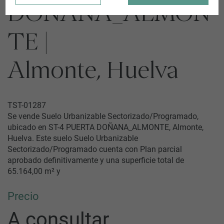
DOÑANA_ALMON
TE |
Almonte, Huelva
TST-01287
Se vende Suelo Urbanizable Sectorizado/Programado,
ubicado en ST-4 PUERTA DOÑANA_ALMONTE, Almonte,
Huelva. Este suelo Suelo Urbanizable
Sectorizado/Programado cuenta con Plan parcial
aprobado definitivamente y una superficie total de
65.164,00 m² y
Precio
A consultar