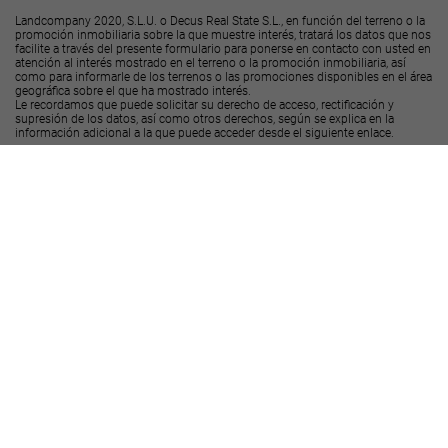
Landcompany 2020, S.L.U. o Decus Real State S.L., en función del terreno o la
promoción inmobiliaria sobre la que muestre interés, tratará los datos que nos
facilite a través del presente formulario para ponerse en contacto con usted en
atención al interés mostrado en el terreno o la promoción inmobiliaria, así
como para informarle de los terrenos o las promociones disponibles en el área
geográfica sobre el que ha mostrado interés.
Le recordamos que puede solicitar su derecho de acceso, rectificación y
supresión de los datos, así como otros derechos, según se explica en la
información adicional a la que puede acceder desde el
siguiente enlace
.
Deseo recibir ofertas y novedades de otras promociones y productos
Landcompany
2020, S.L.U.
Deseo recibir ofertas y novedades de otras promociones y productos
Decus Real
State S.L.
Enviar