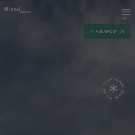
MENU
Servicios
¿HABLAMOS?
Equipo
Todos
Gestión Urbanística
Terrenos
Terrenos
Promoción Inmobiliaria
Viviendas
Noticias
Contacta