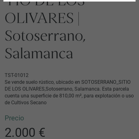
TIO DE LOS
OLIVARES |
Sotoserrano,
Salamanca
TST-01012
Se vende suelo rústico, ubicado en SOTOSERRANO_SITIO
DE LOS OLIVARES,Sotoserrano, Salamanca. Esta parcela
cuenta una superficie de 810,00 m², para explotación o uso
de Cultivos Secano
Precio
2.000 €