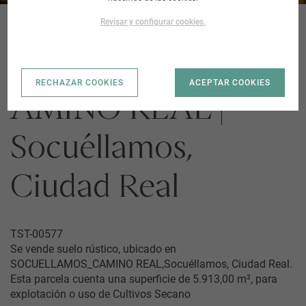
Revisar y configurar cookies.
SOCUELLAMOS_C
RECHAZAR COOKIES
ACEPTAR COOKIES
AMINO REAL |
Socuéllamos,
Ciudad Real
TST-00577
Se vende suelo rústico, ubicado en
SOCUELLAMOS_CAMINO REAL,Socuéllamos, Ciudad Real.
Esta parcela cuenta una superficie de 5.913,00 m², para
explotación o uso de Cultivos Secano