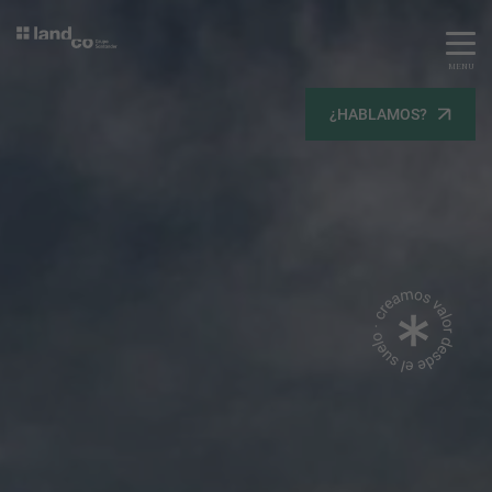
MENU
Servicios
¿HABLAMOS?
Equipo
Todos
Gestión Urbanística
Terrenos
Terrenos
Promoción Inmobiliaria
Viviendas
Noticias
Contacta