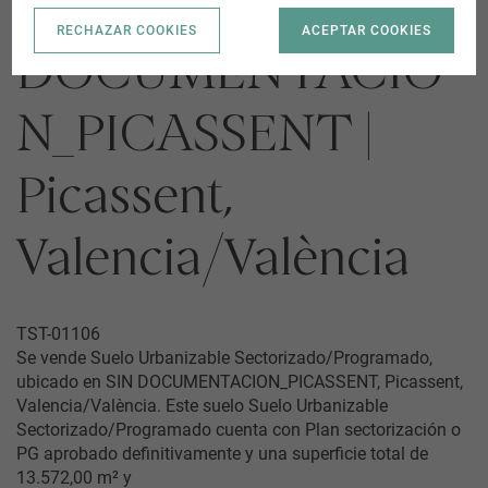
SIN
RECHAZAR COOKIES
ACEPTAR COOKIES
DOCUMENTACIO
N_PICASSENT |
Picassent,
Valencia/València
TST-01106
Se vende Suelo Urbanizable Sectorizado/Programado,
ubicado en SIN DOCUMENTACION_PICASSENT, Picassent,
Valencia/València. Este suelo Suelo Urbanizable
Sectorizado/Programado cuenta con Plan sectorización o
PG aprobado definitivamente y una superficie total de
13.572,00 m² y