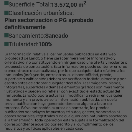
2
Superficie Total:
13.572,00 m
Clasificación urbanística:
Plan sectorización o PG aprobado
definitivamente
Saneamiento:
Saneado
Titularidad:
100%
La información relativa a los inmuebles publicados en esta web
propiedad de LandCo tiene carácter meramente informativo y
orientativo, no constituyendo en ningún caso una oferta vinculante o
propuesta de contratación. Esta información puede contener errores
o encontrarse desactualizada, por lo que cualquier dato relativo a los
inmuebles (incluyendo, entre otros, su disponibilidad, precio,
superficie o calificación) deberá ser verificado individualmente y por
escrito antes de adoptar cualquier decisión. Las imágenes, planos,
infografías, superficies y demás elementos gráficos son meramente
ilustrativos y pueden no reflejar con exactitud el estado actual del
inmueble. LandCo podrá actualizar, modificar o retirar en cualquier
momento y sin previo aviso la información publicada, sin que la
previa publicación haya generado derecho alguno a favor de
terceros. Salvo indicación expresa en contrario, los precios
publicados no incluyen impuestos, tributos, gastos, honorarios ni
costes notariales, registrales o de cualquier otra naturaleza asociados
a la transmisión. Toda operación estará sujeta a la formalización del
correspondiente acuerdo por escrito y al cumplimiento de los
requisitos y políticas aplicables en cada caso.