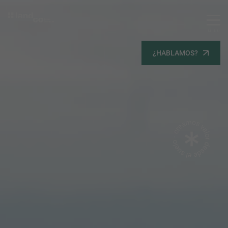
MENU
Servicios
¿HABLAMOS?
Equipo
Todos
Gestión Urbanística
Terrenos
Terrenos
Promoción Inmobiliaria
Viviendas
Noticias
Contacta