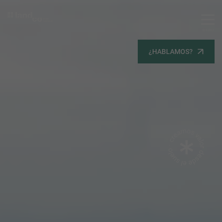
MENU
Servicios
¿HABLAMOS?
Equipo
Todos
Gestión Urbanística
Terrenos
Terrenos
Promoción Inmobiliaria
Viviendas
Noticias
Contacta