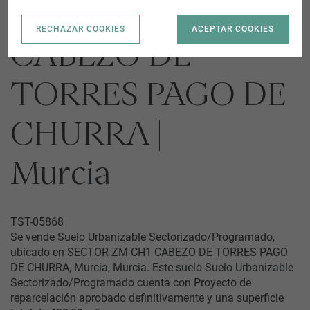
SECTOR ZM-CH1
RECHAZAR COOKIES
ACEPTAR COOKIES
CABEZO DE
TORRES PAGO DE
CHURRA |
Murcia
TST-05868
Se vende Suelo Urbanizable Sectorizado/Programado,
ubicado en SECTOR ZM-CH1 CABEZO DE TORRES PAGO
DE CHURRA, Murcia, Murcia. Este suelo Suelo Urbanizable
Sectorizado/Programado cuenta con Proyecto de
reparcelación aprobado definitivamente y una superficie