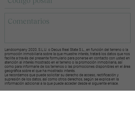
Landcompany 2020, S.L.U. o Decus Real State S.L., en función del terreno o la
promoción inmobiliaria sobre la que muestre interés, tratará los datos que nos
facilite a través del presente formulario para ponerse en contacto con usted en
atención al interés mostrado en el terreno o la promoción inmobiliaria, así
como para informarle de los terrenos o las promociones disponibles en el área
geográfica sobre el que ha mostrado interés.
Le recordamos que puede solicitar su derecho de acceso, rectificación y
supresión de los datos, así como otros derechos, según se explica en la
información adicional a la que puede acceder desde el
siguiente enlace
.
Deseo recibir ofertas y novedades de otras promociones y productos
Landcompany
2020, S.L.U.
Deseo recibir ofertas y novedades de otras promociones y productos
Decus Real
State S.L.