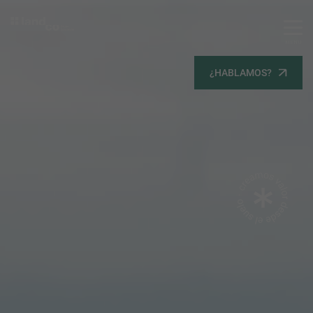
MENU
Servicios
¿HABLAMOS?
Equipo
Todos
Gestión Urbanística
Terrenos
Terrenos
Promoción Inmobiliaria
Viviendas
Noticias
Contacta