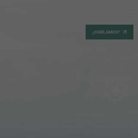
MENU
Servicios
¿HABLAMOS?
Equipo
Todos
Gestión Urbanística
Terrenos
Terrenos
Promoción Inmobiliaria
Viviendas
Noticias
Contacta