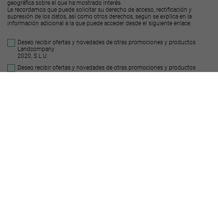
geográfica sobre el que ha mostrado interés.
Le recordamos que puede solicitar su derecho de acceso, rectificación y
supresión de los datos, así como otros derechos, según se explica en la
información adicional a la que puede acceder desde el
siguiente enlace
.
Deseo recibir ofertas y novedades de otras promociones y productos
Landcompany
2020, S.L.U.
Deseo recibir ofertas y novedades de otras promociones y productos
Decus Real
State S.L.
Enviar
Suelos similares