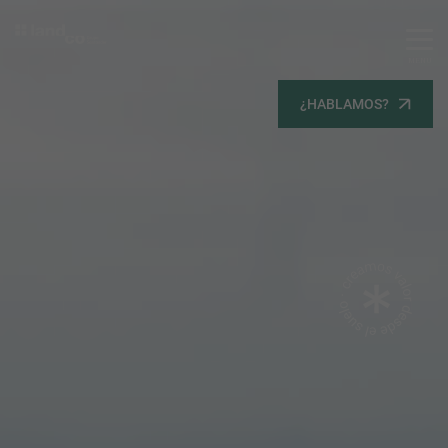
MENU
Servicios
¿HABLAMOS?
Equipo
Todos
Gestión Urbanística
Terrenos
Terrenos
Promoción Inmobiliaria
Viviendas
Noticias
Contacta