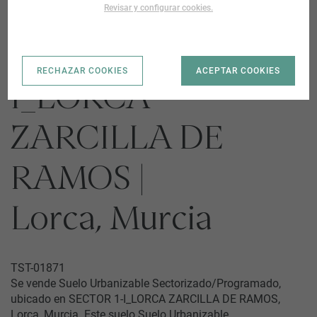
Revisar y configurar cookies.
SECTOR 1-
RECHAZAR COOKIES
ACEPTAR COOKIES
I_LORCA
ZARCILLA DE
RAMOS |
Lorca, Murcia
TST-01871
Se vende Suelo Urbanizable Sectorizado/Programado,
ubicado en SECTOR 1-I_LORCA ZARCILLA DE RAMOS,
Lorca, Murcia. Este suelo Suelo Urbanizable