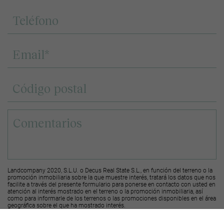
Landcompany 2020, S.L.U. o Decus Real State S.L., en función del terreno o la
promoción inmobiliaria sobre la que muestre interés, tratará los datos que nos
facilite a través del presente formulario para ponerse en contacto con usted en
atención al interés mostrado en el terreno o la promoción inmobiliaria, así
como para informarle de los terrenos o las promociones disponibles en el área
geográfica sobre el que ha mostrado interés.
Le recordamos que puede solicitar su derecho de acceso, rectificación y
supresión de los datos, así como otros derechos, según se explica en la