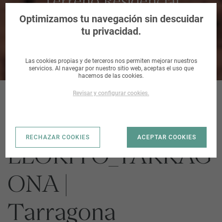
Terreno Residencial
urbanizable en Tarragona
Optimizamos tu navegación sin descuidar
tu privacidad.
Las cookies propias y de terceros nos permiten mejorar nuestros
servicios. Al navegar por nuestro sitio web, aceptas el uso que
hacemos de las cookies.
Revisar y configurar cookies.
S. PPU-41 VALL DE
RECHAZAR COOKIES
ACEPTAR COOKIES
LLORITO_TARRAG
ONA |
Tarragona