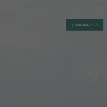
MENU
Servicios
¿HABLAMOS?
Equipo
Todos
Gestión Urbanística
Terrenos
Terrenos
Promoción Inmobiliaria
Viviendas
Noticias
Contacta