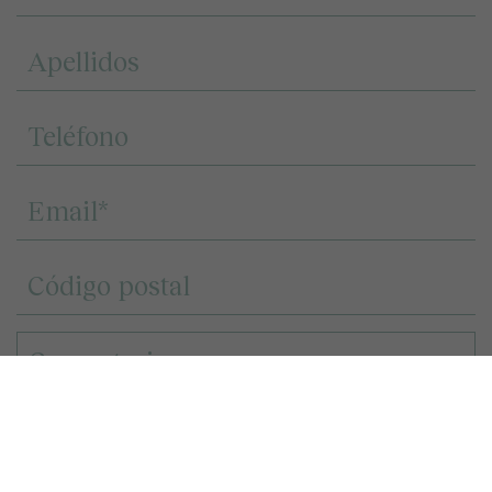
Landcompany 2020, S.L.U. o Decus Real State S.L., en función del terreno o la
promoción inmobiliaria sobre la que muestre interés, tratará los datos que nos