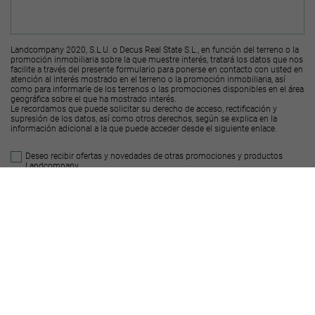
Landcompany 2020, S.L.U. o Decus Real State S.L., en función del terreno o la
promoción inmobiliaria sobre la que muestre interés, tratará los datos que nos
facilite a través del presente formulario para ponerse en contacto con usted en
atención al interés mostrado en el terreno o la promoción inmobiliaria, así
como para informarle de los terrenos o las promociones disponibles en el área
geográfica sobre el que ha mostrado interés.
Le recordamos que puede solicitar su derecho de acceso, rectificación y
supresión de los datos, así como otros derechos, según se explica en la
información adicional a la que puede acceder desde el
siguiente enlace
.
Deseo recibir ofertas y novedades de otras promociones y productos
Landcompany
2020, S.L.U.
Deseo recibir ofertas y novedades de otras promociones y productos
Decus Real
State S.L.
Enviar