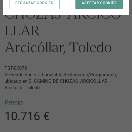
RECHAZAR COOKIES
ACEPTAR COOKIES
CHOZAS_ARCICÓ
LLAR |
Arcicóllar, Toledo
TST-02879
Se vende Suelo Urbanizable Sectorizado/Programado,
ubicado en S. CAMINO DE CHOZAS_ARCICÓLLAR,
Arcicóllar, Toledo.
Precio
10.716 €