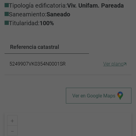
Tipología edificatoria:
Viv. Unifam. Pareada
Saneamiento:
Saneado
Titularidad:
100%
Referencia catastral
5249907VK0354N0001SR
Ver plano
Ver en Google Maps
+
–