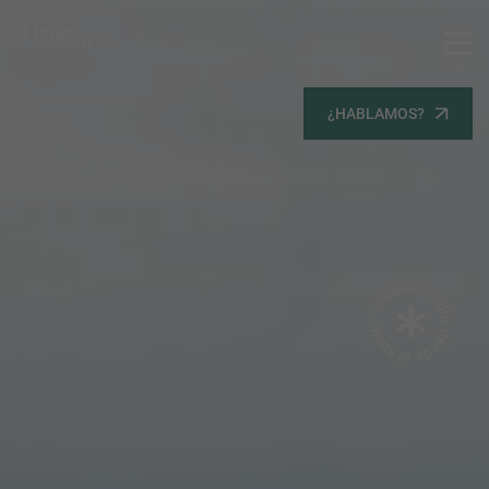
MENU
Servicios
¿HABLAMOS?
Equipo
Todos
Gestión Urbanística
Terrenos
Terrenos
Promoción Inmobiliaria
Viviendas
Noticias
Contacta