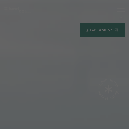
MENU
Servicios
¿HABLAMOS?
Equipo
Todos
Gestión Urbanística
Terrenos
Terrenos
Promoción Inmobiliaria
Viviendas
Noticias
Contacta