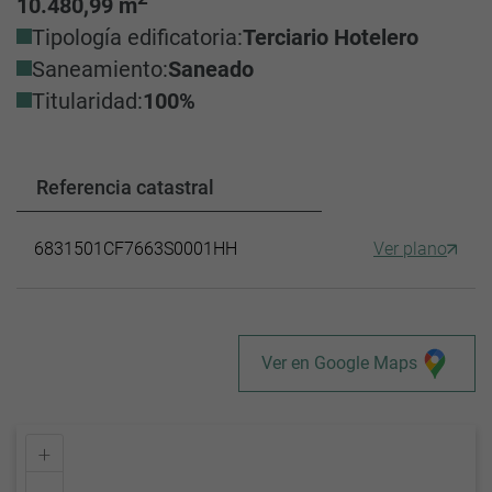
10.480,99 m
Tipología edificatoria:
Terciario Hotelero
Saneamiento:
Saneado
Titularidad:
100%
Referencia catastral
6831501CF7663S0001HH
Ver plano
Ver en Google Maps
+
–