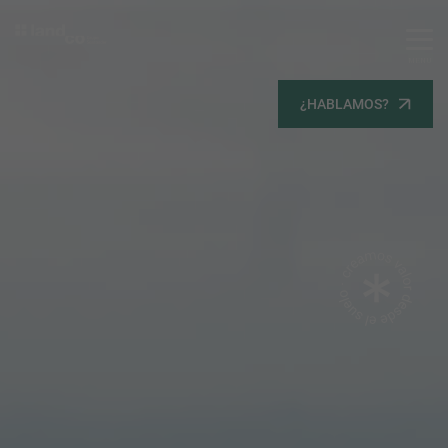
MENU
Servicios
¿HABLAMOS?
Equipo
Todos
Gestión Urbanística
Terrenos
Terrenos
Promoción Inmobiliaria
Viviendas
Noticias
Contacta