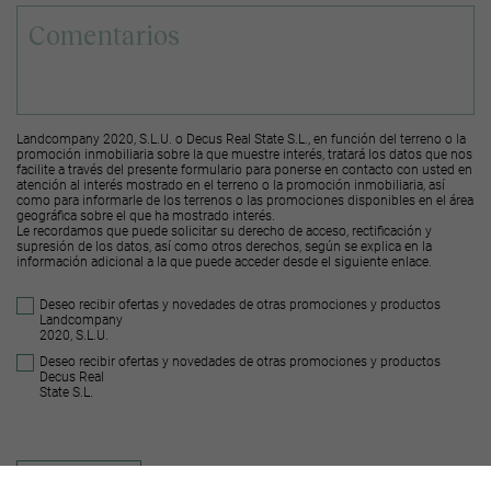
Landcompany 2020, S.L.U. o Decus Real State S.L., en función del terreno o la
promoción inmobiliaria sobre la que muestre interés, tratará los datos que nos
facilite a través del presente formulario para ponerse en contacto con usted en
atención al interés mostrado en el terreno o la promoción inmobiliaria, así
como para informarle de los terrenos o las promociones disponibles en el área
geográfica sobre el que ha mostrado interés.
Le recordamos que puede solicitar su derecho de acceso, rectificación y
supresión de los datos, así como otros derechos, según se explica en la
información adicional a la que puede acceder desde el
siguiente enlace
.
Deseo recibir ofertas y novedades de otras promociones y productos
Landcompany
2020, S.L.U.
Deseo recibir ofertas y novedades de otras promociones y productos
Decus Real
State S.L.
Enviar