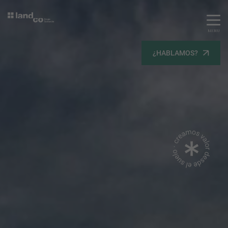
MENU
Servicios
¿HABLAMOS?
Equipo
Todos
Gestión Urbanística
Terrenos
Terrenos
Promoción Inmobiliaria
Viviendas
Noticias
Contacta