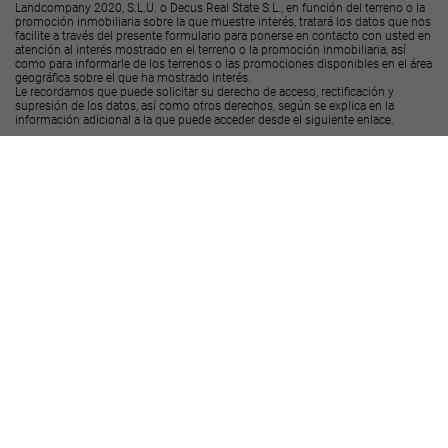
Landcompany 2020, S.L.U. o Decus Real State S.L., en función del terreno o la
promoción inmobiliaria sobre la que muestre interés, tratará los datos que nos
facilite a través del presente formulario para ponerse en contacto con usted en
atención al interés mostrado en el terreno o la promoción inmobiliaria, así
como para informarle de los terrenos o las promociones disponibles en el área
geográfica sobre el que ha mostrado interés.
Le recordamos que puede solicitar su derecho de acceso, rectificación y
supresión de los datos, así como otros derechos, según se explica en la
información adicional a la que puede acceder desde el
siguiente enlace
.
Deseo recibir ofertas y novedades de otras promociones y productos
Landcompany
2020, S.L.U.
Deseo recibir ofertas y novedades de otras promociones y productos
Decus Real
State S.L.
Enviar