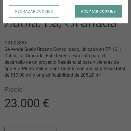
PP 12.1 |
RECHAZAR COOKIES
ACEPTAR COOKIES
Zubia, La, Granada
TST-02853
Se vende Suelo Urbano Consolidado, ubicado en PP 12.1,
Zubia, La, Granada. Este terreno está listo para el
desarrollo de un proyecto Residencial para viviendas de
tipo Viv. Plurifamiliar Libre. Cuenta con una superficie total
de 513,00 m² y una edificabilidad de 205,20 m².
Precio
23.000 €