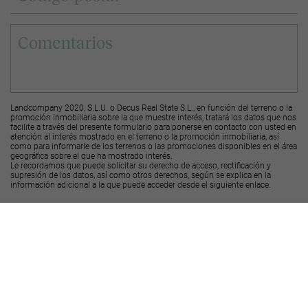
Landcompany 2020, S.L.U. o Decus Real State S.L., en función del terreno o la
promoción inmobiliaria sobre la que muestre interés, tratará los datos que nos
facilite a través del presente formulario para ponerse en contacto con usted en
atención al interés mostrado en el terreno o la promoción inmobiliaria, así
como para informarle de los terrenos o las promociones disponibles en el área
geográfica sobre el que ha mostrado interés.
Le recordamos que puede solicitar su derecho de acceso, rectificación y
supresión de los datos, así como otros derechos, según se explica en la
información adicional a la que puede acceder desde el
siguiente enlace
.
Deseo recibir ofertas y novedades de otras promociones y productos
Landcompany
2020, S.L.U.
Deseo recibir ofertas y novedades de otras promociones y productos
Decus Real
State S.L.