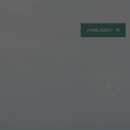
MENU
Servicios
¿HABLAMOS?
Equipo
Todos
Gestión Urbanística
Terrenos
Terrenos
Promoción Inmobiliaria
Viviendas
Noticias
Contacta