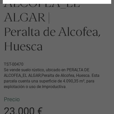
ALCOFEA_EL
ALGAR |
Peralta de Alcofea,
Huesca
TST-00470
Se vende suelo rústico, ubicado en PERALTA DE
ALCOFEA_EL ALGAR,Peralta de Alcofea, Huesca. Esta
parcela cuenta una superficie de 4.090,35 m², para
explotación o uso de Improductiva
Precio
23.000 €