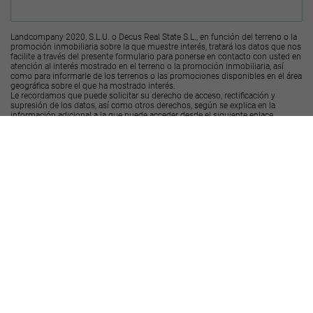
Landcompany 2020, S.L.U. o Decus Real State S.L., en función del terreno o la
promoción inmobiliaria sobre la que muestre interés, tratará los datos que nos
facilite a través del presente formulario para ponerse en contacto con usted en
atención al interés mostrado en el terreno o la promoción inmobiliaria, así
como para informarle de los terrenos o las promociones disponibles en el área
geográfica sobre el que ha mostrado interés.
Le recordamos que puede solicitar su derecho de acceso, rectificación y
supresión de los datos, así como otros derechos, según se explica en la
información adicional a la que puede acceder desde el
siguiente enlace
.
Deseo recibir ofertas y novedades de otras promociones y productos
Landcompany
2020, S.L.U.
Deseo recibir ofertas y novedades de otras promociones y productos
Decus Real
State S.L.
Enviar