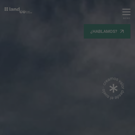
MENU
Servicios
¿HABLAMOS?
Equipo
Todos
Gestión Urbanística
Terrenos
Terrenos
Promoción Inmobiliaria
Viviendas
Noticias
Contacta