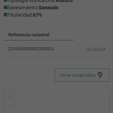
Tipología edificatoria:
Rústico
Saneamiento:
Saneado
Titularidad:
67%
Referencia catastral
22242A509050020000OJ
Ver plano
Ver en Google Maps
+
–