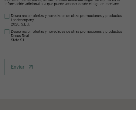
información adicional a la que puede acceder desde el
siguiente enlace
.
Deseo recibir ofertas y novedades de otras promociones y productos
Landcompany
2020, S.L.U.
Deseo recibir ofertas y novedades de otras promociones y productos
Decus Real
State S.L.
Enviar
Suelos similares