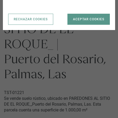
PAREDONES AL
RECHAZAR COOKIES
ACEPTAR COOKIES
SITIO DE EL
ROQUE_ |
Puerto del Rosario,
Palmas, Las
TST-01221
Se vende suelo rústico, ubicado en PAREDONES AL SITIO
DE EL ROQUE_,Puerto del Rosario, Palmas, Las. Esta
parcela cuenta una superficie de 1.000,00 m²