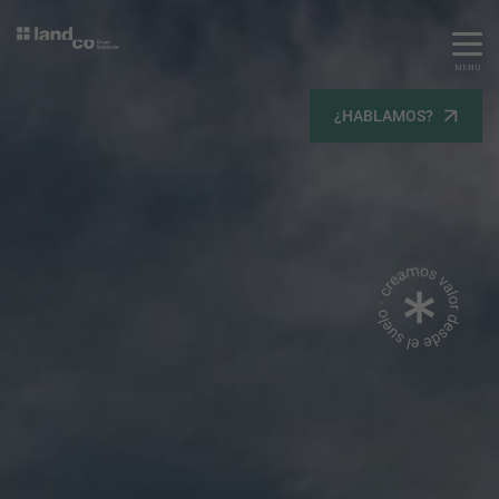
MENU
Servicios
¿HABLAMOS?
Equipo
Todos
Gestión Urbanística
Terrenos
Terrenos
Promoción Inmobiliaria
Viviendas
Noticias
Contacta