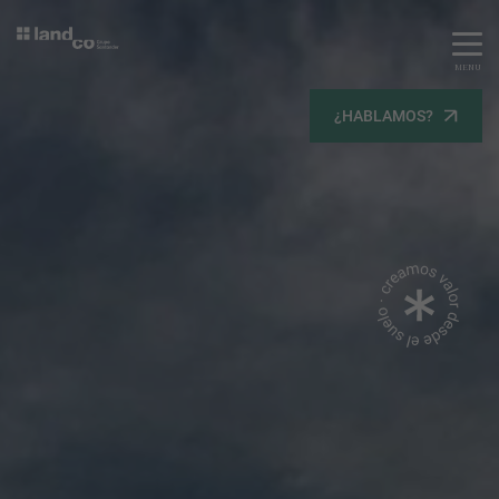
MENU
Servicios
¿HABLAMOS?
Equipo
Todos
Gestión Urbanística
Terrenos
Terrenos
Promoción Inmobiliaria
Viviendas
Noticias
Contacta