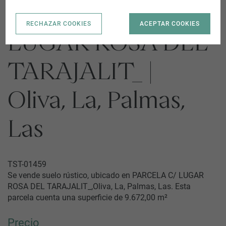
PARCELA C/
RECHAZAR COOKIES
ACEPTAR COOKIES
LUGAR ROSA DEL
TARAJALIT_ |
Oliva, La, Palmas,
Las
TST-01459
Se vende suelo rústico, ubicado en PARCELA C/ LUGAR
ROSA DEL TARAJALIT_,Oliva, La, Palmas, Las. Esta
parcela cuenta una superficie de 9.672,00 m²
Precio