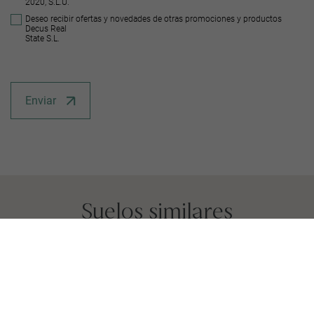
2020, S.L.U.
Deseo recibir ofertas y novedades de otras promociones y productos
Decus Real
State S.L.
Enviar
Suelos similares
RÚSTICO