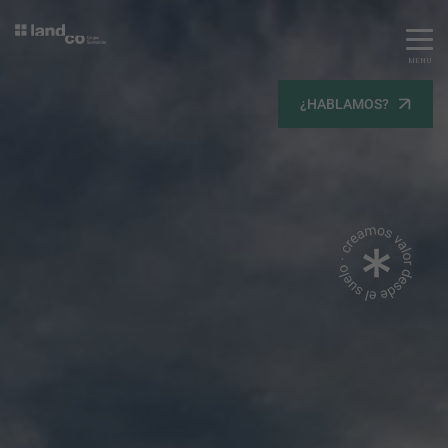
MENU
Servicios
¿HABLAMOS?
Equipo
Todos
Gestión Urbanística
Terrenos
Terrenos
Promoción Inmobiliaria
Viviendas
Noticias
Contacta