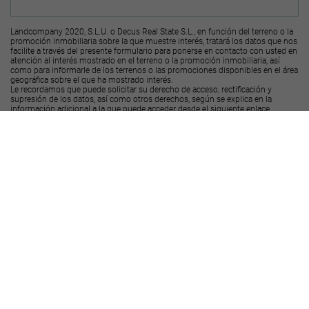
Landcompany 2020, S.L.U. o Decus Real State S.L., en función del terreno o la
promoción inmobiliaria sobre la que muestre interés, tratará los datos que nos
facilite a través del presente formulario para ponerse en contacto con usted en
atención al interés mostrado en el terreno o la promoción inmobiliaria, así
como para informarle de los terrenos o las promociones disponibles en el área
geográfica sobre el que ha mostrado interés.
Le recordamos que puede solicitar su derecho de acceso, rectificación y
supresión de los datos, así como otros derechos, según se explica en la
información adicional a la que puede acceder desde el
siguiente enlace
.
Deseo recibir ofertas y novedades de otras promociones y productos
Landcompany
2020, S.L.U.
Deseo recibir ofertas y novedades de otras promociones y productos
Decus Real
State S.L.
Enviar