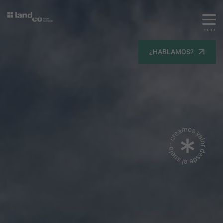
MENU
Servicios
¿HABLAMOS?
Equipo
Todos
Gestión Urbanística
Terrenos
Terrenos
Promoción Inmobiliaria
Viviendas
Noticias
Contacta