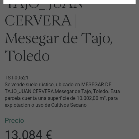
TAJO_JUAN
CERVERA |
Mesegar de Tajo,
Toledo
TST-00521
Se vende suelo rústico, ubicado en MESEGAR DE
TAJO_JUAN CERVERA,Mesegar de Tajo, Toledo. Esta
parcela cuenta una superficie de 10.002,00 m², para
explotación o uso de Cultivos Secano
Precio
13.084 €