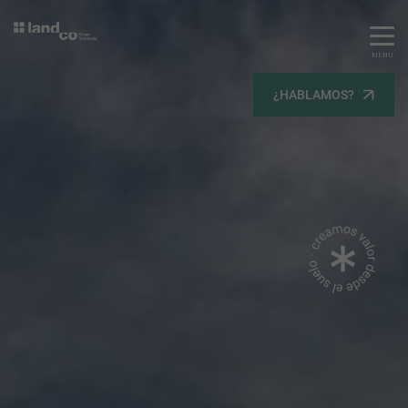
MENU
Servicios
¿HABLAMOS?
Equipo
Todos
Gestión Urbanística
Terrenos
Terrenos
Promoción Inmobiliaria
Viviendas
Noticias
Contacta