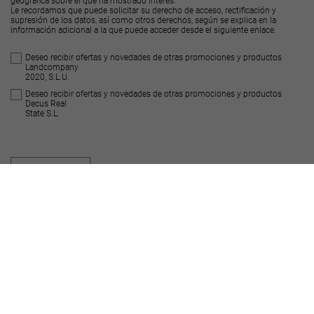
geográfica sobre el que ha mostrado interés.
Le recordamos que puede solicitar su derecho de acceso, rectificación y
supresión de los datos, así como otros derechos, según se explica en la
información adicional a la que puede acceder desde el
siguiente enlace
.
Deseo recibir ofertas y novedades de otras promociones y productos
Landcompany
2020, S.L.U.
Deseo recibir ofertas y novedades de otras promociones y productos
Decus Real
State S.L.
Enviar
Suelos similares