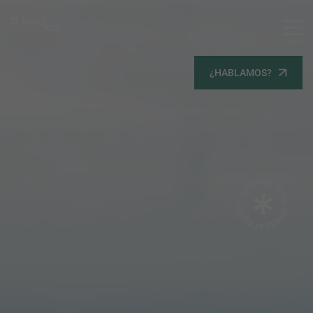
MENU
Servicios
¿HABLAMOS?
Equipo
Todos
Gestión Urbanística
Terrenos
Terrenos
Promoción Inmobiliaria
Viviendas
Noticias
Contacta