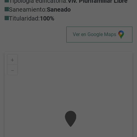
Tipología edificatoria:
Viv. Plurifamiliar Libre
Saneamiento:
Saneado
Titularidad:
100%
Ver en Google Maps
+
–