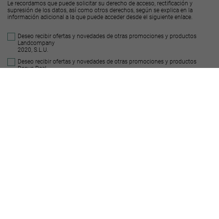
Le recordamos que puede solicitar su derecho de acceso, rectificación y
supresión de los datos, así como otros derechos, según se explica en la
información adicional a la que puede acceder desde el
siguiente enlace
.
Deseo recibir ofertas y novedades de otras promociones y productos
Landcompany
2020, S.L.U.
Deseo recibir ofertas y novedades de otras promociones y productos
Decus Real
State S.L.
Enviar
Suelos similares