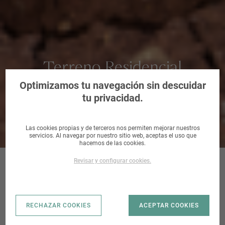
Terreno Residencial
urbanizable en Lorca, Murcia
Optimizamos tu navegación sin descuidar
tu privacidad.
Las cookies propias y de terceros nos permiten mejorar nuestros
servicios. Al navegar por nuestro sitio web, aceptas el uso que
hacemos de las cookies.
Revisar y configurar cookies.
LORCA. SECTOR
RECHAZAR COOKIES
ACEPTAR COOKIES