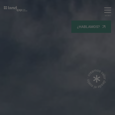
MENU
Servicios
¿HABLAMOS?
Equipo
Todos
Gestión Urbanística
Terrenos
Terrenos
Promoción Inmobiliaria
Viviendas
Noticias
Contacta