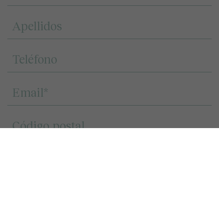
Landcompany 2020, S.L.U. o Decus Real State S.L., en función del terreno o la
promoción inmobiliaria sobre la que muestre interés, tratará los datos que nos