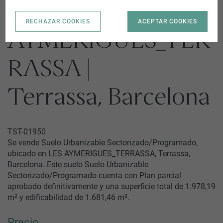
LES
RECHAZAR COOKIES
ACEPTAR COOKIES
AYMERIGUES_TER
RASSA |
Terrassa, Barcelona
TST-01950
Se vende Suelo Urbanizable Sectorizado/Programado,
ubicado en LES AYMERIGUES_TERRASSA, Terrassa,
Barcelona. Este suelo Suelo Urbanizable
Sectorizado/Programado cuenta con Plan parcial
aprobado definitivamente y una superficie total de 1.978,19
m² y edificabilidad de 1.681,46 m².
Precio