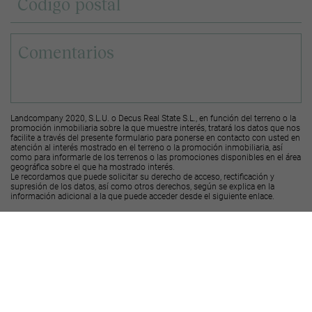
Landcompany 2020, S.L.U. o Decus Real State S.L., en función del terreno o la
promoción inmobiliaria sobre la que muestre interés, tratará los datos que nos
facilite a través del presente formulario para ponerse en contacto con usted en
atención al interés mostrado en el terreno o la promoción inmobiliaria, así
como para informarle de los terrenos o las promociones disponibles en el área
geográfica sobre el que ha mostrado interés.
Le recordamos que puede solicitar su derecho de acceso, rectificación y
supresión de los datos, así como otros derechos, según se explica en la
información adicional a la que puede acceder desde el
siguiente enlace
.
Deseo recibir ofertas y novedades de otras promociones y productos
Landcompany
2020, S.L.U.
Deseo recibir ofertas y novedades de otras promociones y productos
Decus Real
State S.L.