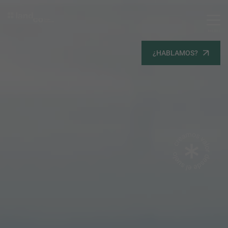
MENU
Servicios
¿HABLAMOS?
Equipo
Todos
Gestión Urbanística
Terrenos
Terrenos
Promoción Inmobiliaria
Viviendas
Noticias
Contacta