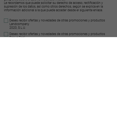
Le recordamos que puede solicitar su derecho de acceso, rectificación y
supresión de los datos, así como otros derechos, según se explica en la
información adicional a la que puede acceder desde el
siguiente enlace
.
Deseo recibir ofertas y novedades de otras promociones y productos
Landcompany
2020, S.L.U.
Deseo recibir ofertas y novedades de otras promociones y productos
Decus Real
State S.L.
Enviar
Suelos similares