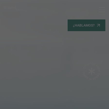
MENU
Servicios
¿HABLAMOS?
Equipo
Todos
Gestión Urbanística
Terrenos
Terrenos
Promoción Inmobiliaria
Viviendas
Noticias
Contacta