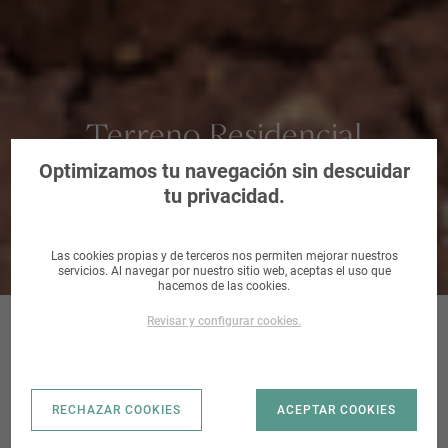
Terreno Residencial
urbanizable en Salamanca
Optimizamos tu navegación sin descuidar
tu privacidad.
Las cookies propias y de terceros nos permiten mejorar nuestros
servicios. Al navegar por nuestro sitio web, aceptas el uso que
hacemos de las cookies.
Revisar y configurar cookies.
LAS
RECHAZAR COOKIES
ACEPTAR COOKIES